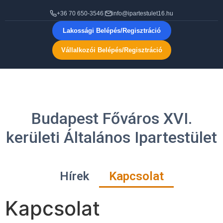
+36 70 650-3546
|
info@ipartestulet16.hu
Lakossági Belépés/Regisztráció
Vállalkozói Belépés/Regisztráció
Budapest Főváros XVI.
kerületi Általános Ipartestület
Hírek
Kapcsolat
Kapcsolat