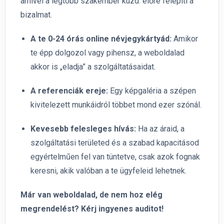
amivel a legtöbb szakember küzd: előre felépíti a
bizalmat.
A te 0-24 órás online névjegykártyád:
Amikor
te épp dolgozol vagy pihensz, a weboldalad
akkor is „eladja” a szolgáltatásaidat.
A referenciák ereje:
Egy képgaléria a szépen
kivitelezett munkáidról többet mond ezer szónál.
Kevesebb felesleges hívás:
Ha az áraid, a
szolgáltatási területed és a szabad kapacitásod
egyértelműen fel van tüntetve, csak azok fognak
keresni, akik valóban a te ügyfeleid lehetnek.
Már van weboldalad, de nem hoz elég
megrendelést? Kérj ingyenes auditot!