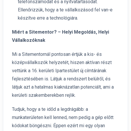
telefonszámodat és a nyitvatartásodat.
Ellenőrizzük, hogy a te vállalkozásod fel van-e
készítve erre a technológiára.
Miért a Sitementor? – Helyi Megoldás, Helyi
Vállalkozóknak
Mi a Sitementornál pontosan értjük a kis- és
középvállalkozók helyzetét, hiszen aktívan részt
vettünk a 16. kerületi Ipartestület új címtárának
fejlesztésében is. Látjuk a rendszert belülről, és
látjuk azt a hatalmas kiaknázatlan potenciált, ami a
kerületi szakemberekben rejlik.
Tudjuk, hogy a te időd a legdrágább: a
munkaterületen kell lenned, nem pedig a gép előtt
kódokat böngészni. Éppen ezért mi egy olyan