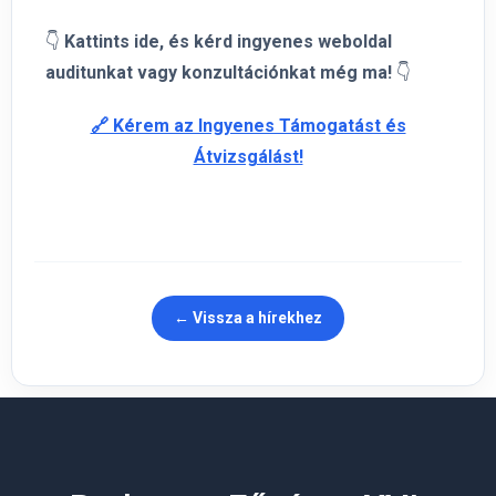
👇
Kattints ide, és kérd ingyenes weboldal
auditunkat vagy konzultációnkat még ma!
👇
🔗 Kérem az Ingyenes Támogatást és
Átvizsgálást!
← Vissza a hírekhez