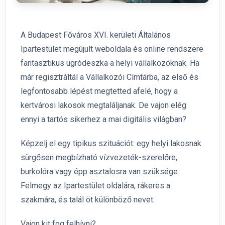
A Budapest Főváros XVI. kerületi Általános
Ipartestület megújult weboldala és online rendszere
fantasztikus ugródeszka a helyi vállalkozóknak. Ha
már regisztráltál a Vállalkozói Címtárba, az első és
legfontosabb lépést megtetted afelé, hogy a
kertvárosi lakosok megtaláljanak. De vajon elég
ennyi a tartós sikerhez a mai digitális világban?
Képzelj el egy tipikus szituációt: egy helyi lakosnak
sürgősen megbízható vízvezeték-szerelőre,
burkolóra vagy épp asztalosra van szüksége.
Felmegy az Ipartestület oldalára, rákeres a
szakmára, és talál öt különböző nevet.
Vajon kit fog felhívni?