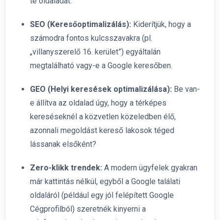
te oldaladat.
SEO (Keresőoptimalizálás):
Kiderítjük, hogy a
számodra fontos kulcsszavakra (pl.
„villanyszerelő 16. kerület”) egyáltalán
megtalálható vagy-e a Google keresőben.
GEO (Helyi keresések optimalizálása):
Be van-
e állítva az oldalad úgy, hogy a térképes
kereséseknél a közvetlen közeledben élő,
azonnali megoldást kereső lakosok téged
lássanak elsőként?
Zero-klikk trendek:
A modern ügyfelek gyakran
már kattintás nélkül, egyből a Google találati
oldaláról (például egy jól felépített Google
Cégprofilból) szeretnék kinyerni a