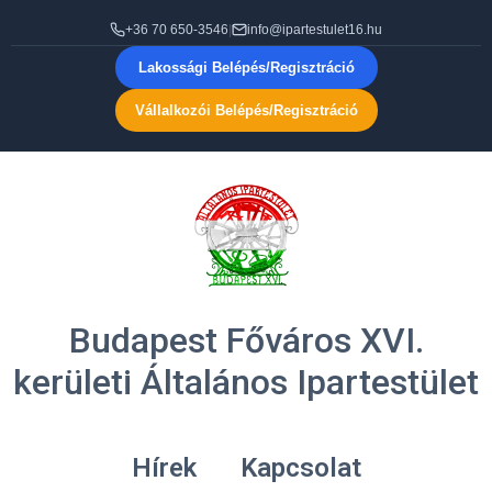
+36 70 650-3546
|
info@ipartestulet16.hu
Lakossági Belépés/Regisztráció
Vállalkozói Belépés/Regisztráció
Budapest Főváros XVI.
kerületi Általános Ipartestület
Hírek
Kapcsolat