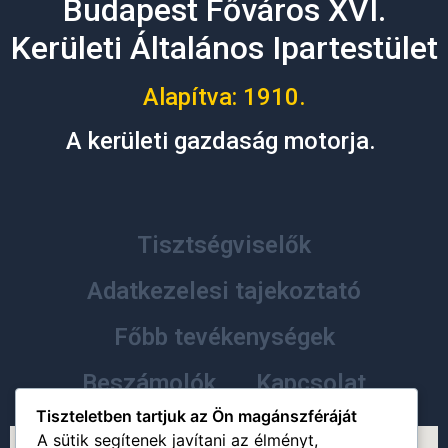
Budapest Főváros XVI.
Kerületi Általános Ipartestület
Alapítva: 1910.
A kerületi gazdaság motorja.
Tisztségviselők
Adatkezelesi tajekoztató
Főbb tevékenységek
Beszámolók
Kapcsolat
Tiszteletben tartjuk az Ön magánszféráját
A sütik segítenek javítani az élményt,