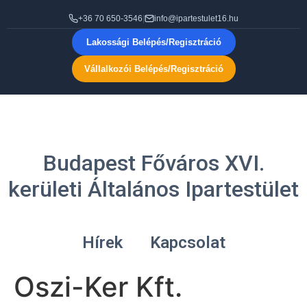
+36 70 650-3546
|
info@ipartestulet16.hu
Lakossági Belépés/Regisztráció
Vállalkozói Belépés/Regisztráció
Budapest Főváros XVI.
kerületi Általános Ipartestület
Hírek
Kapcsolat
Oszi-Ker Kft.