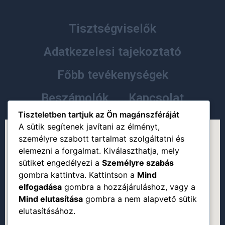
Tisztségviselők
Adatkezelesi tajekoztató
Főbb tevékenységek
Beszámolók
Kapcsolat
Tiszteletben tartjuk az Ön magánszféráját
A sütik segítenek javítani az élményt,
személyre szabott tartalmat szolgáltatni és
elemezni a forgalmat. Kiválaszthatja, mely
sütiket engedélyezi a
Személyre szabás
gombra kattintva. Kattintson a
Mind
elfogadása
gombra a hozzájáruláshoz, vagy a
Mind elutasítása
gombra a nem alapvető sütik
elutasításához.