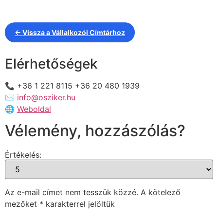
← Vissza a Vállalkozói Címtárhoz
Elérhetőségek
📞 +36 1 221 8115 +36 20 480 1939
✉️
info@osziker.hu
🌐
Weboldal
Vélemény, hozzászólás?
Értékelés:
Az e-mail címet nem tesszük közzé.
A kötelező
mezőket
*
karakterrel jelöltük