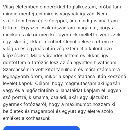
Világ életemben emberekkel foglalkoztam, próbáltam
mindig megfejteni mire is vágynak igazán. Nem
születtem fényképezőgéppel, ám mindig is imádtam
fotózni. Egyszer csak rászántam magamat, hogy a
munka és akkor még két gyermek mellett elvégezzek
egy iskolát, ekkor menthetetlenül beleszerettem e
világba és egymás után végeztem el a különböző
képzéseket. Majd várandós lettem és ekkor úgy
döntöttem a fotózás lesz az én egyetlen hivatásom.
Szerencsémre volt kitől tanulnom és mára számomra
legnagyobb öröm, mikor a képek átadása után köszönő
levelet kapok. Célom, hogy megmutassam aki igazán
vagy és a legőszintébb pillanataidat kapjam el legyen
szó portré, kismama, családi, akár egy újszülött
gyermek fotózásról, hogy a maximumot hozzam ki
belőletek és magamból és együtt egy életre szóló
emléket alkothassunk!