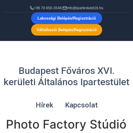
+36 70 650-3546
|
info@ipartestulet16.hu
Lakossági Belépés/Regisztráció
Vállalkozói Belépés/Regisztráció
Budapest Főváros XVI.
kerületi Általános Ipartestület
Hírek
Kapcsolat
Photo Factory Stúdió