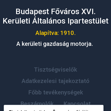
Budapest Főváros XVI.
Kerületi Általános Ipartestület
Alapítva: 1910.
A kerületi gazdaság motorja.
Tisztségviselők
Adatkezelesi tajekoztató
Főbb tevékenységek
Beszámolók
Kapcsolat