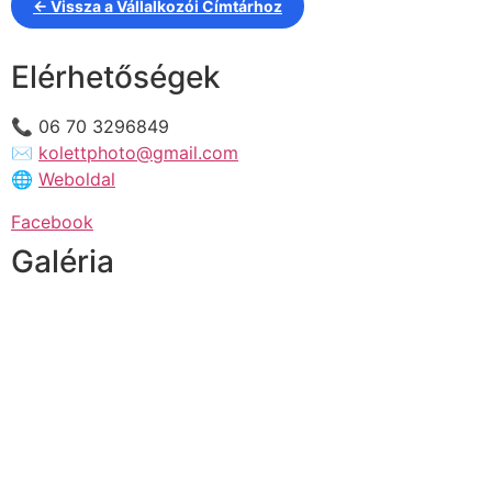
← Vissza a Vállalkozói Címtárhoz
Elérhetőségek
📞 06 70 3296849
✉️
kolettphoto@gmail.com
🌐
Weboldal
Facebook
Galéria